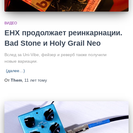
ВИДЕО
EHX продолжает реинкарнации.
Bad Stone и Holy Grail Neo
Вслед за Uni-Vibe, фейзер и реверб также получили
новые вариации.
(далее…)
От
Them
,
11 лет
тому