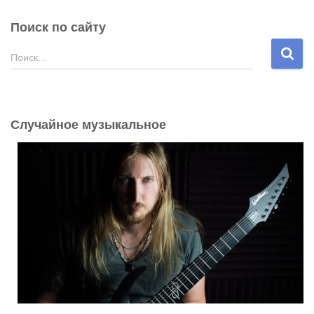
Поиск по сайту
Н
Поиск…
а
й
т
и
Случайное музыкальное
: