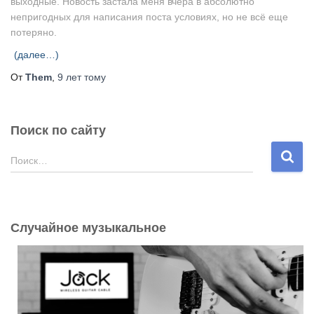
выходные. Новость застала меня вчера в абсолютно
непригодных для написания поста условиях, но не всё еще
потеряно.
(далее…)
От
Them
,
9 лет
тому
Поиск по сайту
Н
Поиск…
а
й
т
и
Случайное музыкальное
: