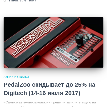
От
Them
,
9 лет
тому
АКЦИИ И СКИДКИ
PedalZoo скидывает до 25% на
Digitech (14-16 июля 2017)
«Сами-знаете-что-за-магазин» решили запилить акцию на