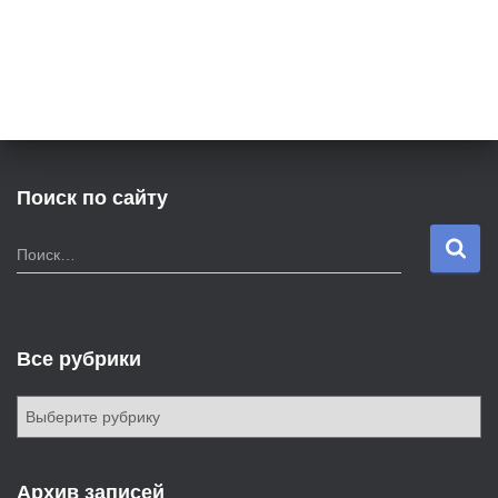
Поиск по сайту
Н
Поиск…
а
й
т
и
Все рубрики
:
В
с
е
р
Архив записей