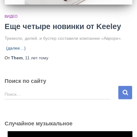
ВИДЕО
Еще четыре новинки от Keeley
Тремоло, дилей, и бустер составили компанию «Авроре».
(далее…)
От
Them
,
11 лет
тому
Поиск по сайту
Н
Поиск…
а
й
т
и
Случайное музыкальное
: