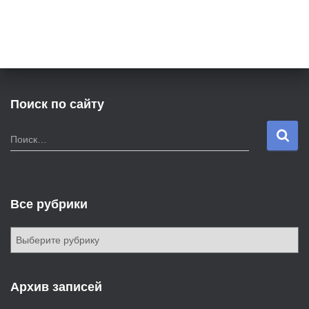
Поиск по сайту
Н
Поиск…
а
й
т
и
Все рубрики
:
В
с
е
р
Архив записей
у