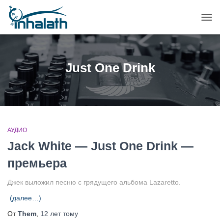
ПЕР
НАВ
Just One Drink
АУДИО
Jack White — Just One Drink —
премьера
Джек выложил песню с грядущего альбома Lazaretto.
(далее…)
От
Them
,
12 лет
тому