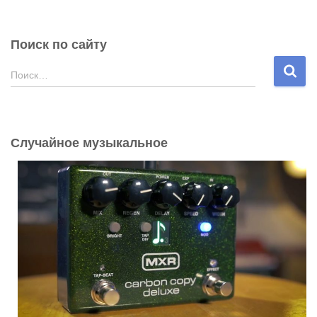
Поиск по сайту
Н
Поиск…
а
й
т
и
Случайное музыкальное
: