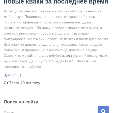
новые кваки за последнее время
Что-то довольно много вижу в новостях Wah-ов разных, на
любой вкус. Подписные и не очень; гитарные и басовые;
чистые и с эффектами; большие и маленькие. Даже с
крылышками один. Поэтому я собрал свои мозги в кулак, и
вместе с ними решил собрать в одну кучу все кваки,
фигурировавшие в моих новостных лентах в последнее время.
Все они уже довольно давно анонсированы, какие-то даже
появились в продаже, но в целом еще довольно редкие.
Смотрите, мотайте на ус, любуйтесь или удивляйтесь демкам,
ну и все такое. Да, и пусть это будет G.A.S. News #2, не
пропадать же рубрике.
(далее…)
От
Them
,
10 лет
тому
Поиск по сайту
Н
Поиск…