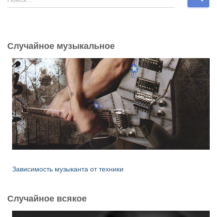
а
й
т
и
Случайное музыкальное
:
Зависимость музыканта от техники
Случайное всякое