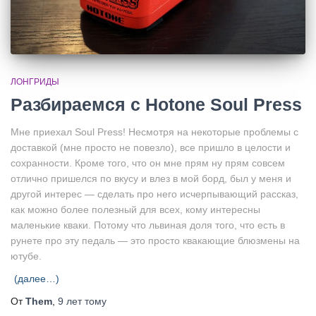
ЛОНГРИДЫ
Разбираемся с Hotone Soul Press
Мне приехал Soul Press! Несмотря на некоторые проблемы с
доставкой (мне просто не повезло), все пришло в целости и
сохранности. Кроме того, что он мне прям ну прям совсем
отлично пришелся по вкусу и влез в мой борд, был у меня и
другой интерес — сделать про него исчерпывающий рассказ,
как можно более полезный для всех, кому интересны
маленькие кваки. Потому что львиная доля того, что есть в
рунете про эту педаль — это просто квакающие блюзмены на
ютубе.
(далее…)
От
Them
,
9 лет
тому