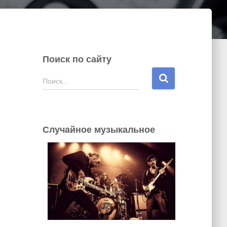
Поиск по сайту
Н
Поиск…
а
й
т
и
Случайное музыкальное
: