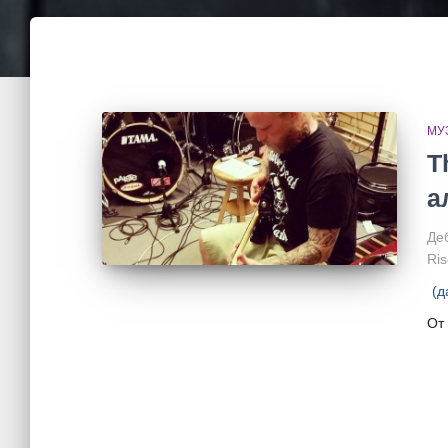
МУ
T
а
Де
Ris
(д
От