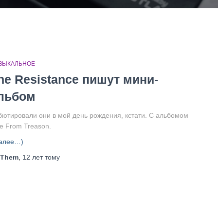
ЗЫКАЛЬНОЕ
he Resistance пишут мини-
льбом
бютировали они в мой день рождения, кстати. С альбомом
e From Treason.
алее…)
Them
,
12 лет
тому