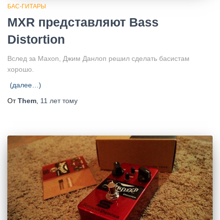
БАС-ГИТАРЫ
MXR представляют Bass
Distortion
Вслед за Maxon, Джим Данлоп решил сделать басистам
хорошо.
(далее…)
От
Them
,
11 лет
тому