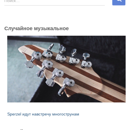
Поиск…
а
й
т
и
Случайное музыкальное
:
Sperzel идут навстречу многострунам