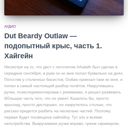
АУДИО
Dut Beardy Outlaw —
подопытный крыс, часть 1.
Хайгейн
Несмотря на то, что дист с логотипом Inhalath был сделан в
середине сентября, в руки он ко мне попал буквально на днях.
Погостив у столичных басистов, Outlaw приехал-таки ко мне, и
попал в самый настоящий разбор полётов. Накрутившись
ручек, поэкспериментировав с режимами, я решил разжевать
бОльшую часть того, что он умеет. Казалось бы, просто
крысоид, просто дисторшен, но накрутилось столько, что
рассказ придется разбить на несколько частей. Поэтому
первая будет посвящена хайгейну. Тут зло и всякие
непотребства. Выкручиваем ручки вправо, греем скримером,