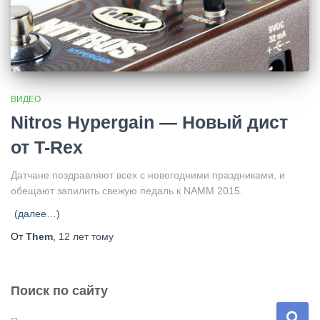
ВИДЕО
Nitros Hypergain — Новый дист
от T-Rex
Датчане поздравляют всех с новогодними праздниками, и
обещают запилить свежую педаль к NAMM 2015.
(далее…)
От
Them
,
12 лет
тому
Поиск по сайту
Н