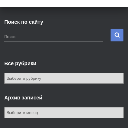
Поиск по сайту
Н
Поиск…
а
й
т
и
Все рубрики
:
В
с
е
р
Архив записей
у
б
А
р
р
и
х
к