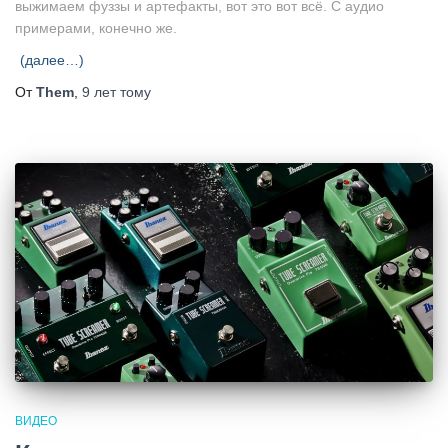
выжимаем фуззы и артефакты, вот это вот всё. С аудио
примерами, конечно же.
(далее…)
От
Them
,
9 лет
тому
ВИДЕО