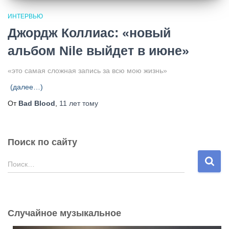
ИНТЕРВЬЮ
Джордж Коллиас: «новый
альбом Nile выйдет в июне»
«это самая сложная запись за всю мою жизнь»
(далее…)
От
Bad Blood
,
11 лет
тому
Поиск по сайту
Н
Поиск…
а
й
т
и
Случайное музыкальное
: