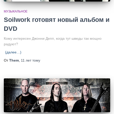
МУЗЫКАЛЬНОЕ
Soilwork готовят новый альбом и
DVD
Кому интересен Джонни Депп, когда тут шведы так мощно
радуют?
(далее…)
От
Them
,
11 лет
тому