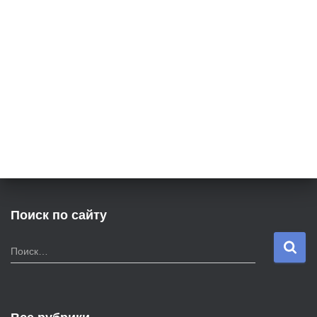
Поиск по сайту
Н
Поиск…
а
й
т
и