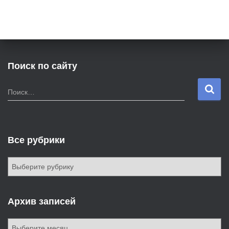
Поиск по сайту
Н
Поиск…
а
й
т
и
Все рубрики
:
В
с
е
р
Архив записей
у
б
А