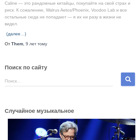
Caline — это рандомные китайцы, покупайте на свой страх и
риск. К сожалению, Walrus Aetos/Phoenix, Voodoo Lab и все
остальные сюда не попадают — я их ни разу в жизни не
видел.
(далее…)
От
Them
,
9 лет
тому
Поиск по сайту
Н
Поиск…
а
й
т
и
Случайное музыкальное
: