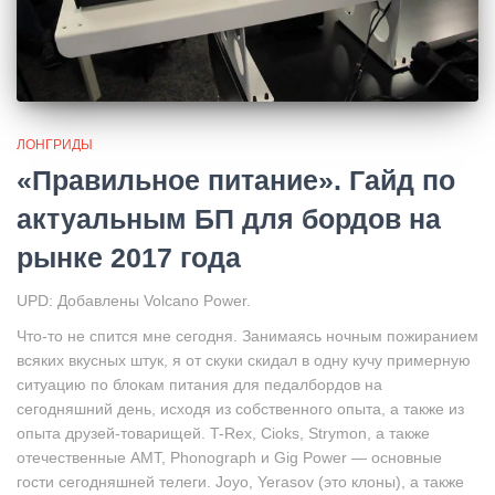
ЛОНГРИДЫ
«Правильное питание». Гайд по
актуальным БП для бордов на
рынке 2017 года
UPD: Добавлены Volcano Power.
Что-то не спится мне сегодня. Занимаясь ночным пожиранием
всяких вкусных штук, я от скуки скидал в одну кучу примерную
ситуацию по блокам питания для педалбордов на
сегодняшний день, исходя из собственного опыта, а также из
опыта друзей-товарищей. T-Rex, Cioks, Strymon, а также
отечественные AMT, Phonograph и Gig Power — основные
гости сегодняшней телеги. Joyo, Yerasov (это клоны), а также