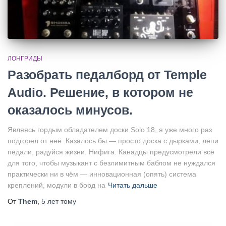
ЛОНГРИДЫ
Разобрать педалборд от Temple
Audio. Решение, в котором не
оказалось минусов.
Являясь гордым обладателем доски Solo 18, я уже много раз
подгорел от неё. Казалось бы — просто доска с дырками, лепи
педали, радуйся жизни. Нифига. Канадцы предусмотрели всё
для того, чтобы музыкант с безлимитным баблом не нуждался
практически ни в чём — инновационная (опять) система
креплений, модули в борд на
Читать дальше
От
Them
,
5 лет
тому