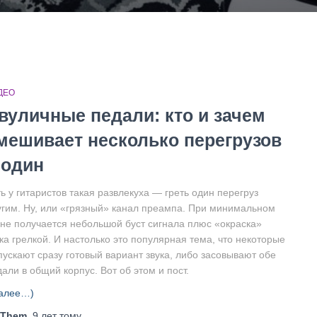
ДЕО
вуличные педали: кто и зачем
мешивает несколько перегрузов
 один
ь у гитаристов такая развлекуха — греть один перегруз
угим. Ну, или «грязный» канал преампа. При минимальном
йне получается небольшой буст сигнала плюс «окраска»
ка грелкой. И настолько это популярная тема, что некоторые
пускают сразу готовый вариант звука, либо засовывают обе
али в общий корпус. Вот об этом и пост.
алее…)
Them
,
9 лет
тому