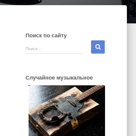
Поиск по сайту
Н
Поиск…
а
й
т
и
Случайное музыкальное
: