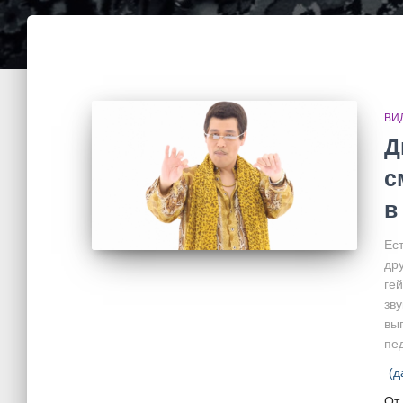
ВИ
Д
с
в
Ест
др
ге
зву
вы
пед
(д
От