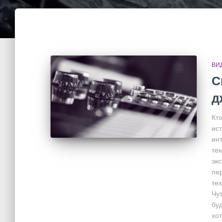
ВИ
С
д
Кт
ис
ин
те
эк
пер
те
Чу
буд
хо