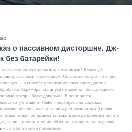
ДЕО
каз о пассивном дисторшне. Дж-
ж без батарейки!
о заказывал чтиво про физику в гитаризме? Классную
торию тут выложили за океаном. Совсем не новую, но очень
тересную — о способе реализации пассивного диста в
мброблоке. Скримеры эта штука не заменит, боюсь, однако
спериментаторы будут довольны. Я постарался
евести эту статью от Heiko Hoepfinger, она содержит
хнические аспекты и возможность реализации такой штуки.
ть позже также постараюсь выложить мое дополнение, но это
ет, скорее, просто мнение обычного гитариста на эту тему,
ть и с любопытными примерами.