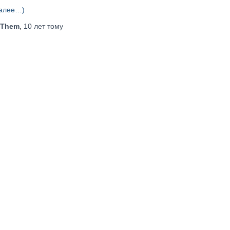
алее…)
Them
,
10 лет
тому