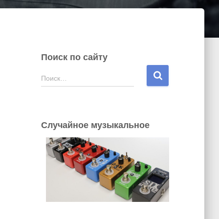
Поиск по сайту
Н
Поиск…
а
й
т
и
Случайное музыкальное
: