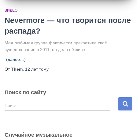
ВИДЕО
Nevermore — что творится после
распада?
Моя любимая группа фактически прекратила своё
существование в 2011, но дело её живет.
(далее…)
От
Them
,
12 лет
тому
Поиск по сайту
Н
Поиск…
а
й
т
и
Случайное музыкальное
: