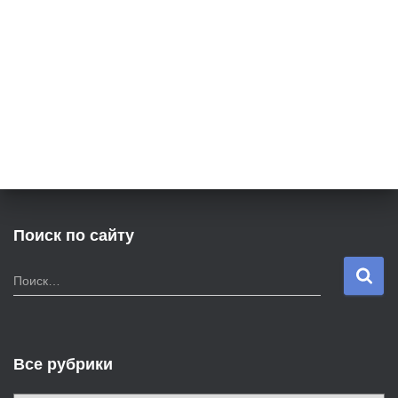
Поиск по сайту
Н
Поиск…
а
й
т
и
Все рубрики
: