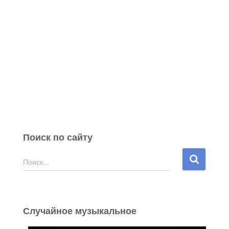
Поиск по сайту
Н
Поиск…
а
й
т
и
Случайное музыкальное
: