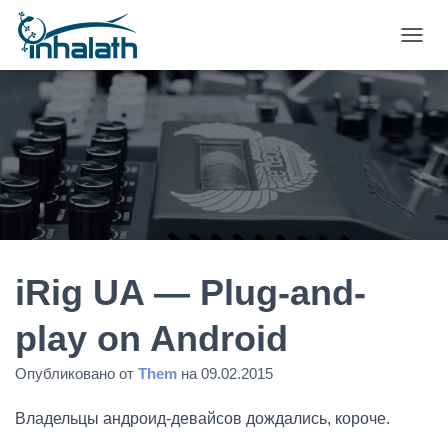
П
Е
Р
Е
К
Л
Ю
Ч
И
Т
Ь
Н
А
iRig UA — Plug-and-
В
И
play on Android
Г
А
Опубликовано от
Them
на
09.02.2015
Ц
И
Ю
Владельцы андроид-девайсов дождались, короче.