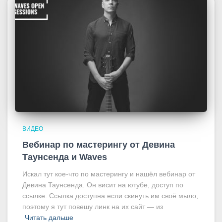
ВИДЕО
Вебинар по мастерингу от Девина
Таунсенда и Waves
Искал тут кое-что по мастерингу и нашёл вебинар от
Девина Таунсенда. Он висит на ютубе, доступ по
ссылке. Ссылка доступна если скинуть им своё мыло,
поэтому я тут повешу линк на их сайт — из
Читать дальше