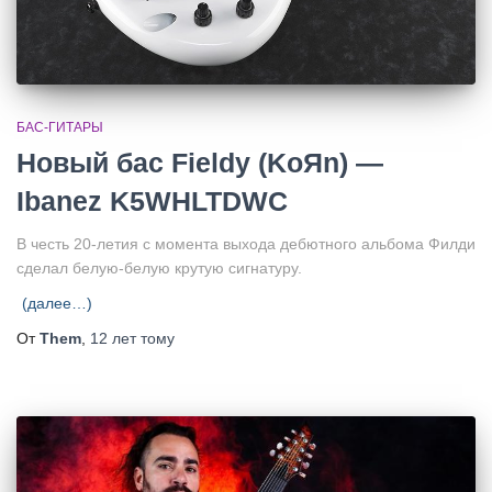
БАС-ГИТАРЫ
Новый бас Fieldy (KoЯn) —
Ibanez K5WHLTDWC
В честь 20-летия с момента выхода дебютного альбома Филди
сделал белую-белую крутую сигнатуру.
(далее…)
От
Them
,
12 лет
тому