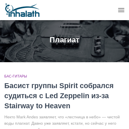
ПЕР
НАВ
Плагиат
БАС-ГИТАРЫ
Басист группы Spirit собрался
судиться с Led Zeppelin из-за
Stairway to Heaven
Некто Mark Andes заявляет, что «лестница в небо» — чистой
воды плагиат. Давно уже заявляет, кстати, но сейчас у него