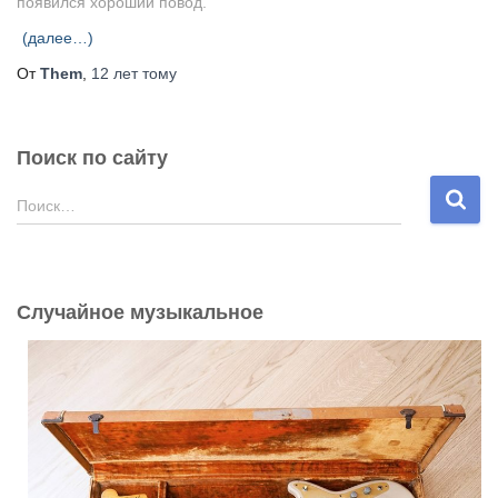
появился хороший повод.
(далее…)
От
Them
,
12 лет
тому
Поиск по сайту
Н
Поиск…
а
й
т
и
Случайное музыкальное
: