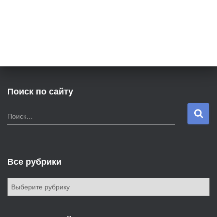
Поиск по сайту
Н
Поиск…
а
й
т
и
Все рубрики
:
В
с
е
р