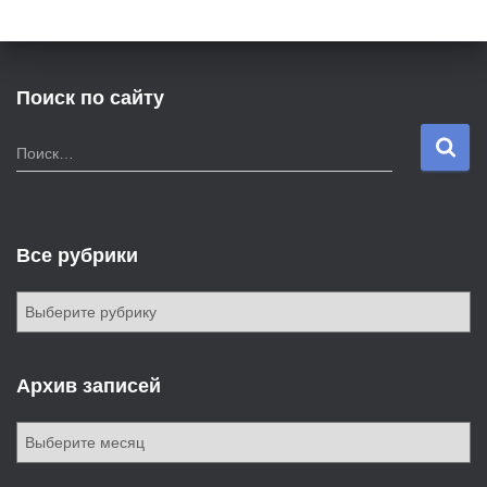
Поиск по сайту
Н
Поиск…
а
й
т
и
Все рубрики
:
В
с
е
р
Архив записей
у
б
А
р
р
и
х