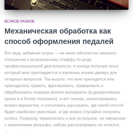
ВСЯКОЕ-РАЗНОЕ
Механическая обработка как
способ оформления педалей
Вот ведь забавная штука — не имея абсолютно никакого
отношения к музыкальному стаффу по роду
профессиональной деятельности, я иногда получаю опыт,
который мне пригождается в изучении всяких движух для
гитарных вопросов. Так вышло, что мне приходится или
приходилось травить, фрезеровать, гравировать и
обрабатывать лазером всякие материалы (в декоративных
целях и в более полезных), и вот теперь, насмотревшись
всяких вариантов, я попытаюсь рассказать, где какой способ
будет наиболее уместным, а где можно случайно получить
колхоз. Покраску, термопечать и всё остальное, не связанное
с изменением рельефа, сейчас рассматривать не хочется.