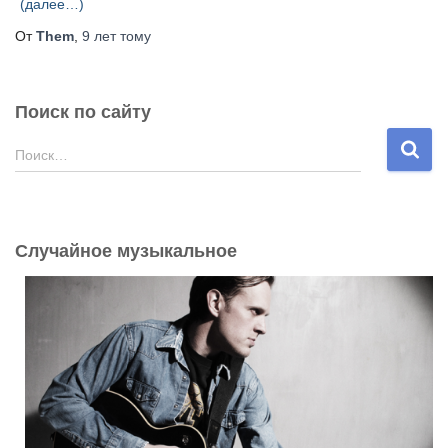
(далее…)
От
Them
,
9 лет
тому
Поиск по сайту
Н
Поиск…
а
й
т
и
Случайное музыкальное
: