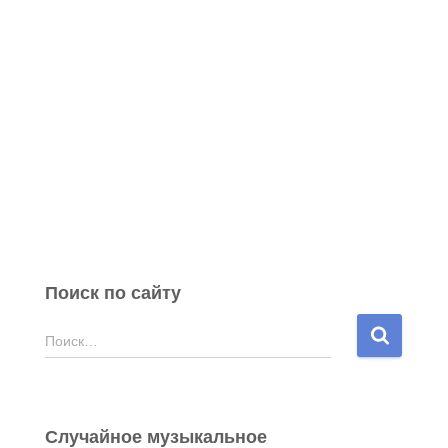
Поиск по сайту
Н
Поиск…
а
й
т
и
Случайное музыкальное
: