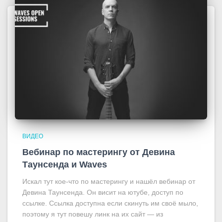
ВИДЕО
Вебинар по мастерингу от Девина
Таунсенда и Waves
Искал тут кое-что по мастерингу и нашёл вебинар от
Девина Таунсенда. Он висит на ютубе, доступ по
ссылке. Ссылка доступна если скинуть им своё мыло,
поэтому я тут повешу линк на их сайт — из