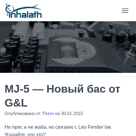
П
Е
Р
Е
К
Л
Ю
Ч
И
Т
Ь
Н
А
MJ-5 — Новый бас от
В
И
G&L
Г
А
Опубликовано от
Them
на
30.01.2015
Ц
И
Ю
Не прес и не жаба, но связано с Leo Fender’ом.
Угадайте, что это?