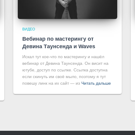
ВИДЕО
Вебинар по мастерингу от
Девина Таунсенда и Waves
Искал тут кое-что по мастерингу и нашёл
вебинар от Девина Таунсенда. Он висит на
ютубе, доступ по ссылке. Ссылка доступна
если скинуть им своё мыло, поэтому я тут
повешу линк на их сайт — из
Читать дальше