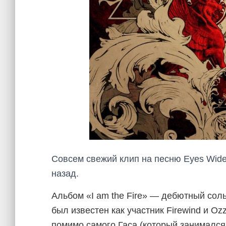
Совсем свежий клип на песню Eyes Wide
назад.
Альбом «I am the Fire» — дебютный сол
был известен как участник Firewind и O
помимо самого Гаса (который занимался