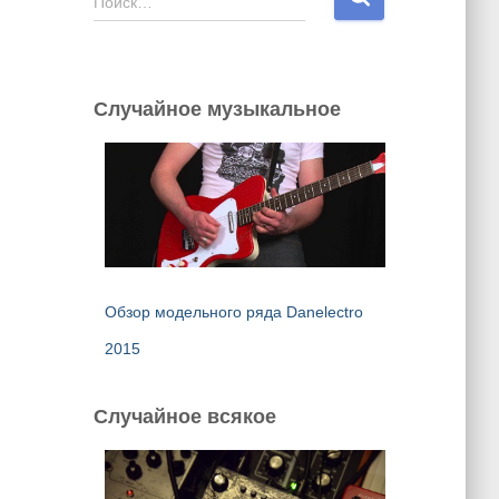
Поиск…
а
й
т
и
Случайное музыкальное
:
Обзор модельного ряда Danelectro
2015
Случайное всякое