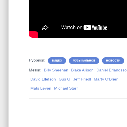
Рубрики:
ВИДЕО
МУЗЫКАЛЬНОЕ
НОВОСТИ
Метки:
Billy Sheehan
Blake Allison
Daniel Erlandss
David Ellefson
Gus G
Jeff Friedl
Marty O'Brien
Mats Leven
Michael Starr