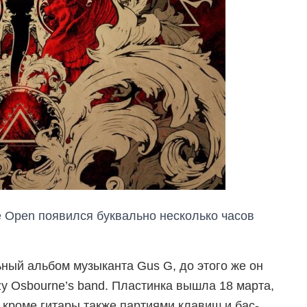
 Open появился буквально несколько часов
ьный альбом музыканта Gus G, до этого же он
zzy Osbourne’s band. Пластинка вышла 18 марта,
 кроме гитары также партиями клавиш и бас-