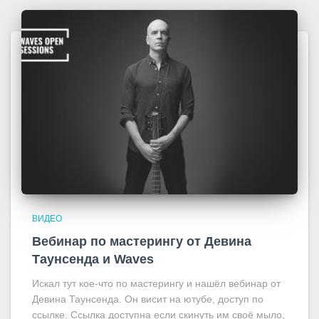
ВИДЕО
Вебинар по мастерингу от Девина
Таунсенда и Waves
Искал тут кое-что по мастерингу и нашёл вебинар от
Девина Таунсенда. Он висит на ютубе, доступ по
ссылке. Ссылка доступна если скинуть им своё мыло,