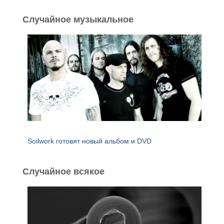
т
и
Случайное музыкальное
:
Soilwork готовят новый альбом и DVD
Случайное всякое