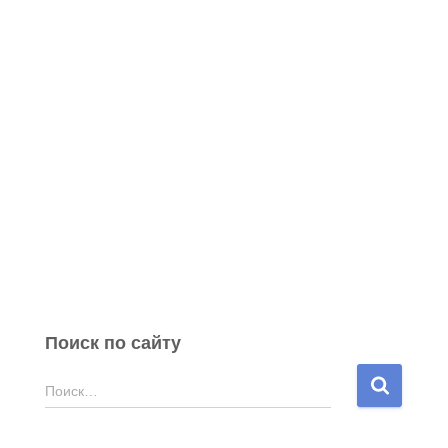
Поиск по сайту
Н
Поиск…
а
й