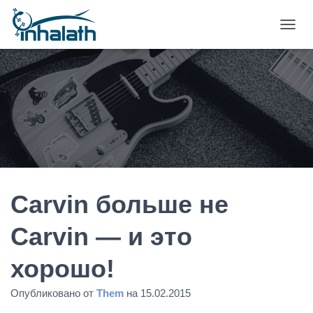
П
Е
Р
Е
К
Л
Ю
Ч
И
Т
Ь
Н
А
Carvin больше не
В
И
Carvin — и это
Г
А
хорошо!
Ц
И
Ю
Опубликовано от
Them
на
15.02.2015