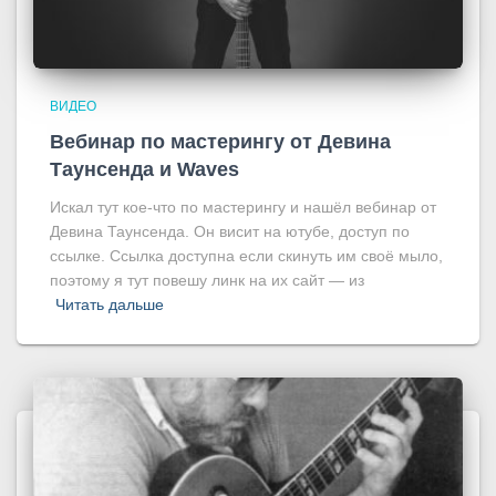
ВИДЕО
Вебинар по мастерингу от Девина
Таунсенда и Waves
Искал тут кое-что по мастерингу и нашёл вебинар от
Девина Таунсенда. Он висит на ютубе, доступ по
ссылке. Ссылка доступна если скинуть им своё мыло,
поэтому я тут повешу линк на их сайт — из
Читать дальше