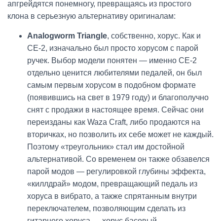
апгрейдятся понемногу, превращаясь из простого
клона в серьезную альтернативу оригиналам:
Analogworm Triangle
, собственно, хорус. Как и
CE-2, изначально был просто хорусом с парой
ручек. Выбор модели понятен — именно CE-2
отдельно ценится любителями педалей, он был
самым первым хорусом в подобном формате
(появившись на свет в 1979 году) и благополучно
снят с продажи в настоящее время. Сейчас они
переизданы как Waza Craft, либо продаются на
вторичках, но позволить их себе может не каждый.
Поэтому «треугольник» стал им достойной
альтернативой. Со временем он также обзавелся
парой модов — регулировкой глубины эффекта,
«киллдрай» модом, превращающий педаль из
хоруса в вибрато, а также спрятанным внутри
переключателем, позволяющим сделать из
гитарного хоруса — хорус басовый.