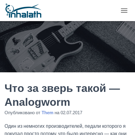
П
Е
Р
Е
К
Л
Ю
Ч
И
Т
Ь
Н
А
Что за зверь такой —
В
И
Analogworm
Г
А
Опубликовано от
Them
на
02.07.2017
Ц
И
Ю
Один из немногих производителей, педали которого я
покупал просто потому, что было интересно — как они