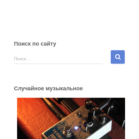
Поиск по сайту
Н
Поиск…
а
й
т
и
Случайное музыкальное
: