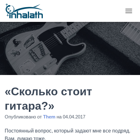
П
Е
Р
Е
К
Л
Ю
Ч
И
Т
Ь
Н
А
«Сколько стоит
В
И
гитара?»
Г
А
Опубликовано от
Them
на
04.04.2017
Ц
И
Ю
Постоянный вопрос, который задают мне все подряд.
Вам, думаю тоже.