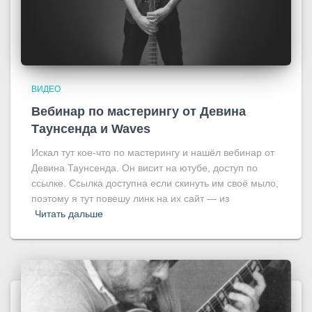
ВИДЕО
Вебинар по мастерингу от Девина
Таунсенда и Waves
Искал тут кое-что по мастерингу и нашёл вебинар от
Девина Таунсенда. Он висит на ютубе, доступ по
ссылке. Ссылка доступна если скинуть им своё мыло,
поэтому я тут повешу линк на их сайт — из
Читать дальше