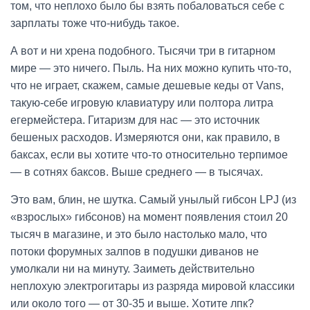
том, что неплохо было бы взять побаловаться себе с
зарплаты тоже что-нибудь такое.
А вот и ни хрена подобного. Тысячи три в гитарном
мире — это ничего. Пыль. На них можно купить что-то,
что не играет, скажем, самые дешевые кеды от Vans,
такую-себе игровую клавиатуру или полтора литра
егермейстера. Гитаризм для нас — это источник
бешеных расходов. Измеряются они, как правило, в
баксах, если вы хотите что-то относительно терпимое
— в сотнях баксов. Выше среднего — в тысячах.
Это вам, блин, не шутка. Самый унылый гибсон LPJ (из
«взрослых» гибсонов) на момент появления стоил 20
тысяч в магазине, и это было настолько мало, что
потоки форумных залпов в подушки диванов не
умолкали ни на минуту. Заиметь действительно
неплохую электрогитары из разряда мировой классики
или около того — от 30-35 и выше. Хотите лпк?