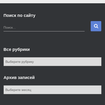
Поиск по сайту
Н
Поиск…
а
й
т
и
Все рубрики
:
В
с
е
р
Архив записей
у
б
А
р
р
и
х
к
и