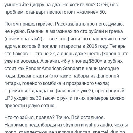
умножайте цифру на два. Не хотите лпк? Окей, без
проблем, стандарт леспол стоит «жалкие» 50.
Потом пришел кризис. Рассказывать про него, думаю,
не нужно. Бананы в магазинах по сто рублей и гречка
(почем она там?) — все это фигня, по сравнению с тем
адом, в который попали гитаристы в 2015 году. Теперь
сто баксов — это не 3к, а очень даже шесть (хорошо что
уже не восемь). А значит, «б.у. японец $500» в рублях
стоит как Fender American Standart в наши молодые
годы. Джампстарты (это такие наборы из фанерной
гитары, говеного комбика и прозрачного чехла)
стремятся к двадцатке (или выше уже?), пресловутый
LPJ уходит за 30 тысяч с рук, и таких примеров можно
привести целую сотню.
Что-то забыл, правда? Точно. Всё остальное.
Например педалборды из strymon и walrus audio, чехлы
mono, комплектующие seymour duncan, sperzel, dunlop,