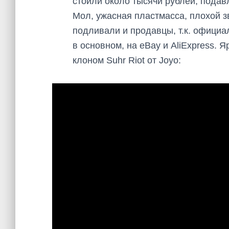
стоили около тысячи рублей, подав
Мол, ужасная пластмасса, плохой зву
подливали и продавцы, т.к. официа
в основном, на eBay и AliExpress. 
клоном Suhr Riot от Joyo: