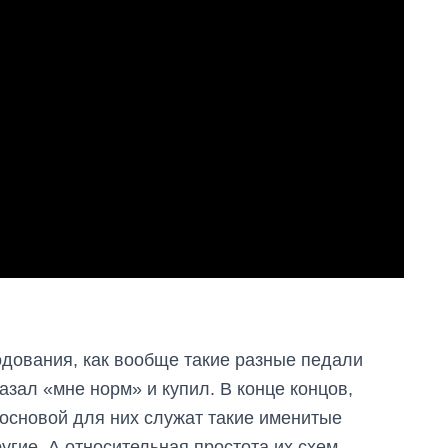
дования, как вообще такие разные педали
азал «мне норм» и купил. В конце концов,
основой для них служат такие именитые
ругие. А относительная простота их схем