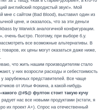
r за 1 тыщу, «как в старые-добрые», а кто-то
ящий английский породистый звук!». Мой
 мне с сайтом (Bad Blood), выставил один из
чной цене, и оказалось, что за эти деньги
ckbass by Warwick аналогичной конфигурации.
», очень быстро. Поэтому, при выборе б.у.
рассмотреть все возможные альтернативы. В
 товаров, их цены могут оказаться даже ниже,
.
ваю, что жить нашим производителям стало
ожают, у них возросли расходы и себестоимость
 у зарубежных представителей. Все чаще
тчиков от Ильи Фокина, а какой-нибудь
 «
какого @#$@ фултон стоит такую кучу
 радует нас все новыми продуктами (кстати, я
ро их проект А+). Спрос на отечественный