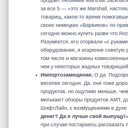
продает любимый Marshall Jackhamme
за все 5 — «это же Marshall, насто
товарищ, какое-то время помогавший
своих немецких «Варвиков» по привы
сегодня можно купить разве что Ro
Разумеется, его оторвали «с руками
оборудования, я искренне советую 
том числе и магазины комиссионных
чем у некоторых жадных товарищей
Импортозамещение.
О да. Подозре
веселее сегодня. Да, они тоже дор
продуктов, но ощутимо меньше, чем
мелькают обзоры продуктов AMT, да
ШифтЛайн, с возмущениями в духе
денег? Да я лучше свой выпущу!
»
при случае постараюсь рассказать п