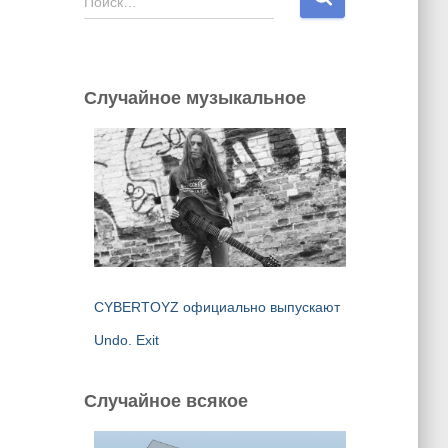
Поиск…
а
й
т
и
Случайное музыкальное
:
CYBERTOYZ официально выпускают
Undo. Exit
Случайное всякое